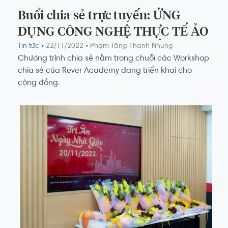
Buổi chia sẻ trực tuyến: ỨNG
DỤNG CÔNG NGHỆ THỰC TẾ ẢO
DÀNH CHO MÔI GIỚI BẤT ĐỘNG
Tin tức •
22/11/2022
• Phạm Tăng Thanh Nhung
Chương trình chia sẻ nằm trong chuỗi các Workshop
SẢN
chia sẻ của Rever Academy đang triển khai cho
cộng đồng.