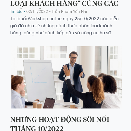
LOẠI KHÁCH HÀNG” CÙNG CÁC
DIỄN GIẢ
Tin tức •
02/11/2022
• Trần Phạm Yến Nhi
Tại buổi Workshop online ngày 25/10/2022 các diễn
giả đã chia sẻ những cách thức phân loại khách
hàng, cũng như cách tiếp cận và công cụ họ sử
dụng. Hi vọng với những chia sẻ thực tế bên trên từ
các diễn giả sẽ giúp các RVA càng thành công hơn
với nghề.
NHỮNG HOẠT ĐỘNG SÔI NỔI
THÁNG 10/2022