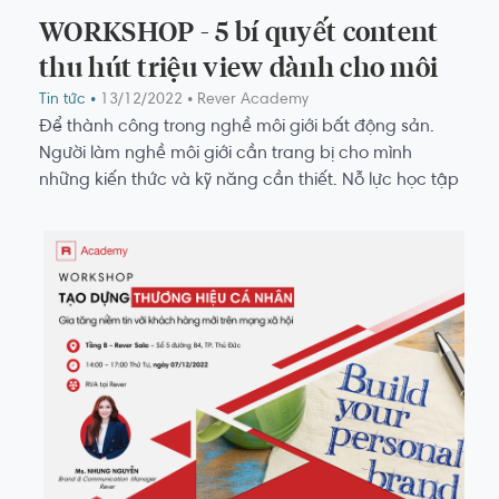
WORKSHOP - 5 bí quyết content
thu hút triệu view dành cho môi
giới BĐS
Tin tức •
13/12/2022
• Rever Academy
Để thành công trong nghề môi giới bất động sản.
Người làm nghề môi giới cần trang bị cho mình
những kiến thức và kỹ năng cần thiết. Nỗ lực học tập
và rèn luyện bản thân là tiêu chí góp phần thành
công trong nghề môi giới.