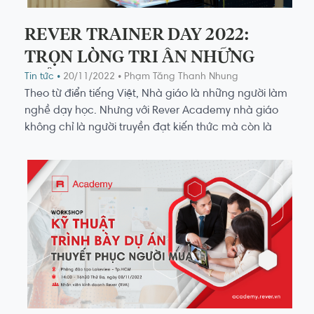
REVER TRAINER DAY 2022:
TRỌN LÒNG TRI ÂN NHỮNG
GIẢNG VIÊN TẠI REVER
Tin tức •
20/11/2022
• Phạm Tăng Thanh Nhung
Theo từ điển tiếng Việt, Nhà giáo là những người làm
ACADEMY
nghề dạy học. Nhưng với Rever Academy nhà giáo
không chỉ là người truyền đạt kiến thức mà còn là
người đồng hành, người chia sẻ những kinh nghiệm
từ quá trình trải nghiệm đi trước của chính mình. Kể
cả khi không đứng trên bục giảng các giảng viên tại
Rever Academy vẫn luôn xứng đáng nhận được sự
kính trọng từ mọi người.