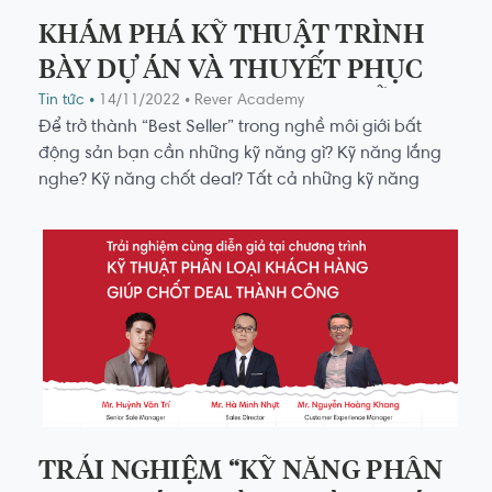
KHÁM PHÁ KỸ THUẬT TRÌNH
BÀY DỰ ÁN VÀ THUYẾT PHỤC
NGƯỜI MUA CÙNG CÁC DIỄN
Tin tức •
14/11/2022
• Rever Academy
Để trở thành “Best Seller” trong nghề môi giới bất
GIẢ
động sản bạn cần những kỹ năng gì? Kỹ năng lắng
nghe? Kỹ năng chốt deal? Tất cả những kỹ năng
trên đều cần thiết, nhưng hơn hết, kỹ năng Trình bày
dự án là một trong những kỹ năng tiên quyết để
thuyết phục người mua.
TRẢI NGHIỆM “KỸ NĂNG PHÂN