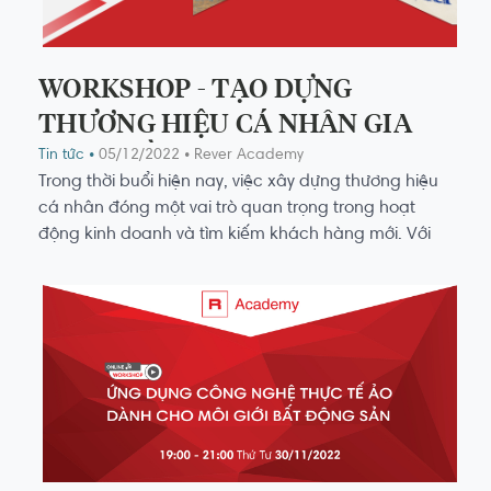
WORKSHOP - TẠO DỰNG
THƯƠNG HIỆU CÁ NHÂN GIA
TĂNG NIỀM TIN VỚI KHÁCH
Tin tức •
05/12/2022
• Rever Academy
Trong thời buổi hiện nay, việc xây dựng thương hiệu
HÀNG MỚI TRÊN MẠNG XÃ HỘI
cá nhân đóng một vai trò quan trọng trong hoạt
động kinh doanh và tìm kiếm khách hàng mới. Với
thương hiệu cá nhân vững chắc, rõ ràng không chỉ
thu hút được số lượng người quan tâm cực kỳ lớn mà
còn dễ dàng hơn trong việc tạo dựng niềm tin với
khách hàng.